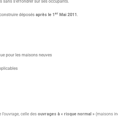
 sans s’effondrer sur ses occupants.
er
 construire déposés
après le 1
Mai 2011
.
ique pour les maisons neuves
pplicables
 l’ouvrage, celle des
ouvrages à « risque normal »
(maisons ind