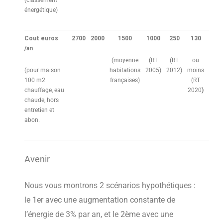
(classement
énergétique)
Cout euros
2700
2000
1500
1000
250
130
/an
(moyenne
(RT
(RT
ou
(pour maison
habitations
2005)
2012)
moins
100 m2
françaises)
(RT
chauffage, eau
2020
)
chaude, hors
entretien et
abon.
Avenir
Nous vous montrons 2 scénarios hypothétiques :
le 1er avec une augmentation constante de
l’énergie de 3% par an, et le 2ème avec une