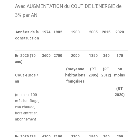
Avec AUGMENTATION du COUT DE L’ENERGIE de
3% par AN
Années de la
1974
1982
1988
2005
2015
2020
construction
En 2025
(10
3600
2700
2000
1350
340
170
ans)
(moyenne
(RT
(RT
ou
Cout euros /
habitations
2005)
2012)
moins
an
françaises
(RT
(maison 100
2020)
m2 chauffage,
eau chaude,
hors entretien,
abonnement
En 2030
(15
4200
3100
2300
1560
390
200