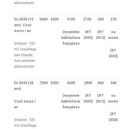
abonnement
En 2030
(15
5600
4200
3100
2100
500
270
ans)
Cout
euros / an
(moyenne
(RT
(RT
ou
habitations
2005)
2012)
moins
(maison 100
françaises
m2 chauffage,
(RT
eau chaude,
2020)
hors entretien
abonnement
En 2035
(20
7200
5300
4000
2800
660
340
ans)
(moyenne
(RT
(RT
ou
Cout euros /
habitations
2005)
2012)
moins
an
françaises
(RT
(maison 100
2020)
m2 chauffage,