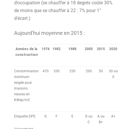
d’occupation (se chauffer à 18 degrés coûte 30%
de moins que se chauffer à 22 : 7% pour 1°
d’écart )
Aujourd’hui moyenne en 2015 :
Années de la
1974
1982
1988
2005
2015
2020
construction
Consommation
470
330
250
200
50
30 ou
minimum
0
exigée pour
maisons
neuves en
KWep/m2
Etiquette DPE
G
F
E
D ou
A ou
A+
C
B+